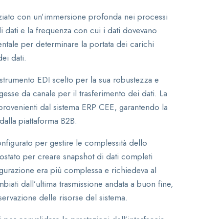
iziato con un’immersione profonda nei processi
di dati e la frequenza con cui i dati dovevano
entale per determinare la portata dei carichi
ei dati.
rumento EDI scelto per la sua robustezza e
ngesse da canale per il trasferimento dei dati. La
ti provenienti dal sistema ERP CEE, garantendo la
 dalla piattaforma B2B.
nfigurato per gestire le complessità dello
postato per creare snapshot di dati completi
nfigurazione era più complessa e richiedeva al
biati dall’ultima trasmissione andata a buon fine,
servazione delle risorse del sistema.