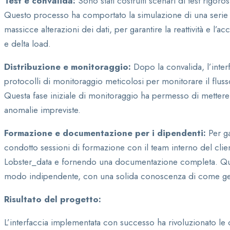
Test e convalida:
Sono stati costruiti scenari di test rigoros
Questo processo ha comportato la simulazione di una serie 
massicce alterazioni dei dati, per garantire la reattività e l’a
e delta load.
Distribuzione e monitoraggio:
Dopo la convalida, l’interf
protocolli di monitoraggio meticolosi per monitorare il fluss
Questa fase iniziale di monitoraggio ha permesso di mettere 
anomalie impreviste.
Formazione e documentazione per i dipendenti:
Per ga
condotto sessioni di formazione con il team interno del cliente
Lobster_data e fornendo una documentazione completa. Questo
modo indipendente, con una solida conoscenza di come gesti
Risultato del progetto:
L’interfaccia implementata con successo ha rivoluzionato le 